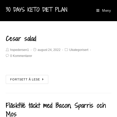
30 DAYS KETO DIET PLAN
Meny
Cesar salad
hspedersen1
august 24, 2022
Ukategorisert
0 Kommentarer
FORTSETT Å LESE
Fläskfilé täckt med Bacon, Sparris och
Mos