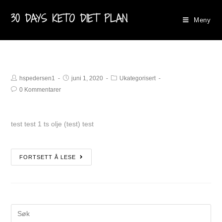
30 DAYS KETO DIET PLAN
Meny
hspedersen1
juni 1, 2020
Ukategorisert
0 Kommentarer
test test 1 ts olje (test) test
FORTSETT Å LESE