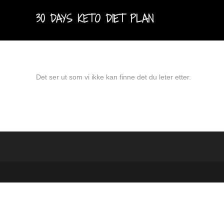
30 DAYS KETO DIET PLAN
Det ser ut som vi ikke kan finne det du leter etter.