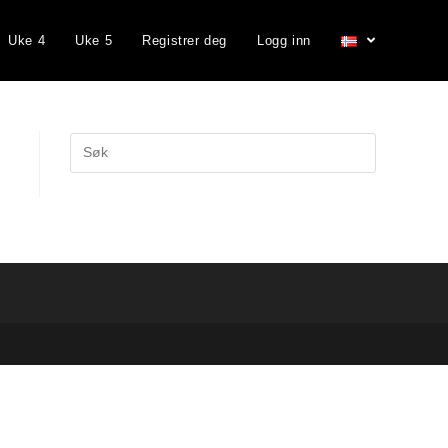
Uke 4
Uke 5
Registrer deg
Logg inn