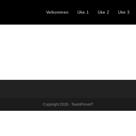
Velkommen
Uke 1
Uke 2
Uke 3
Copyright 2026 - TeamProveIT