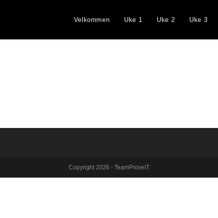
Velkommen
Uke 1
Uke 2
Uke 3
Copyright 2026 - TeamProveIT