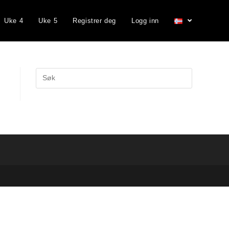
Uke 4
Uke 5
Registrer deg
Logg inn