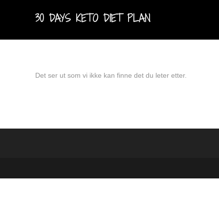
30 DAYS KETO DIET PLAN
Det ser ut som vi ikke kan finne det du leter etter.