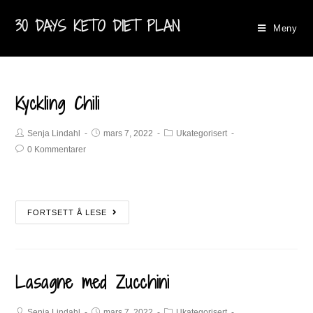
30 DAYS KETO DIET PLAN
Meny
Kyckling Chili
Senja Lindahl
mars 7, 2022
Ukategorisert
0 Kommentarer
FORTSETT Å LESE
Lasagne med Zucchini
Senja Lindahl
mars 7, 2022
Ukategorisert