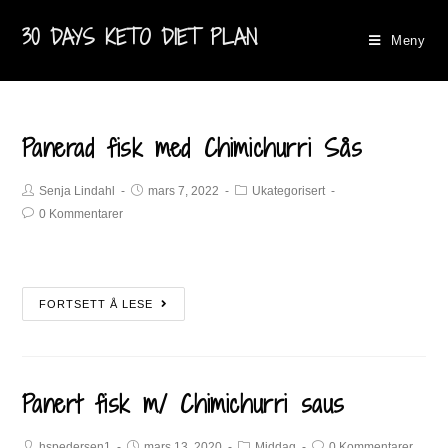
30 DAYS KETO DIET PLAN
Meny
Panerad fisk med Chimichurri Sås
Senja Lindahl
mars 7, 2022
Ukategorisert
0 Kommentarer
FORTSETT Å LESE
Panert fisk m/ Chimichurri saus
hspedersen1
mars 13, 2020
Middag
0 Kommentarer