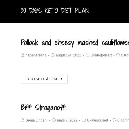
30 DAYS KETO DIET PLAN
Pollock and cheesy mashed cauliflowe
hspedersen1
august 24, 2022
Ukategorisert
0 Ko
FORTSETT Å LESE
Biff Stroganoff
Senja Lindahl
mars 7, 2022
Ukategorisert
0 Komm