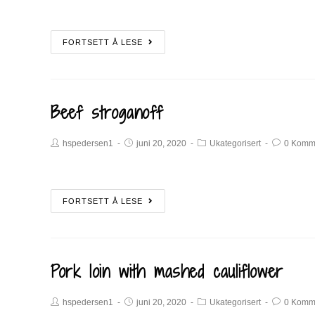
FORTSETT Å LESE
Beef stroganoff
hspedersen1
juni 20, 2020
Ukategorisert
0 Komm
FORTSETT Å LESE
Pork loin with mashed cauliflower
hspedersen1
juni 20, 2020
Ukategorisert
0 Komm