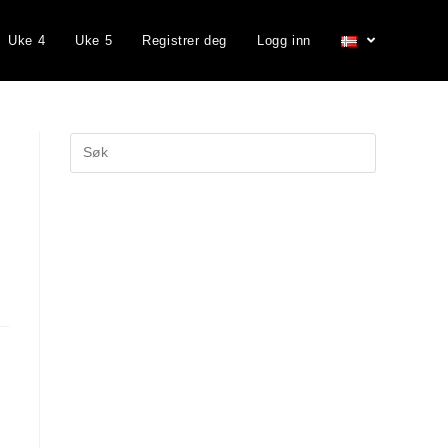
Uke 4
Uke 5
Registrer deg
Logg inn