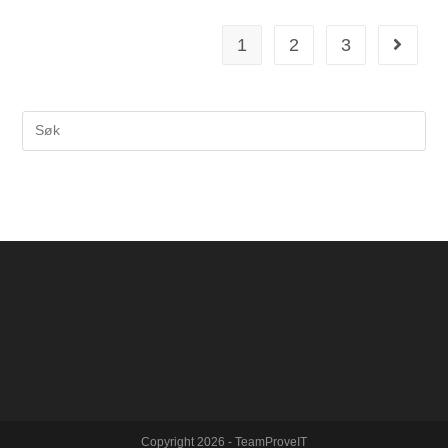
1
2
3
Copyright 2026 - TeamProveIT