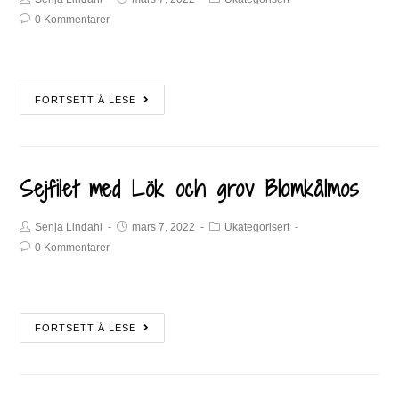
0 Kommentarer
FORTSETT Å LESE
Sejfilet med Lök och grov Blomkålmos
Senja Lindahl
mars 7, 2022
Ukategorisert
0 Kommentarer
FORTSETT Å LESE