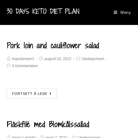
30 DAYS KETO DIET PLAN
Meny
Pork loin and cauliflower salad
hspedersen1
august 24, 2022
Ukategorisert
0 Kommentarer
FORTSETT Å LESE
Fläskfilé med Blomkålssallad
Senja Lindahl
mars 7, 2022
Ukategorisert