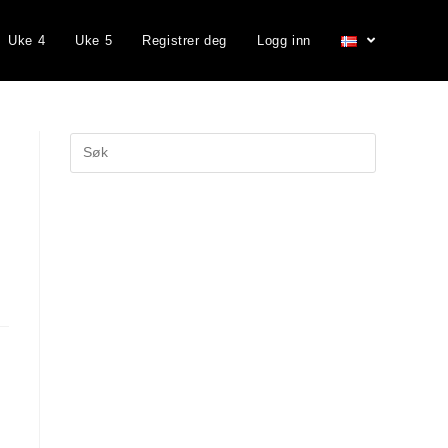
Uke 4
Uke 5
Registrer deg
Logg inn