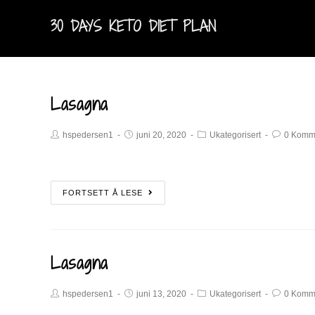
30 DAYS KETO DIET PLAN
Lasagna
hspedersen1
juni 20, 2020
Ukategorisert
0 Komm
FORTSETT Å LESE
Lasagna
hspedersen1
juni 13, 2020
Ukategorisert
0 Komm