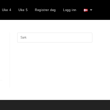
Uke 4
Uke 5
Registrer deg
Logg inn