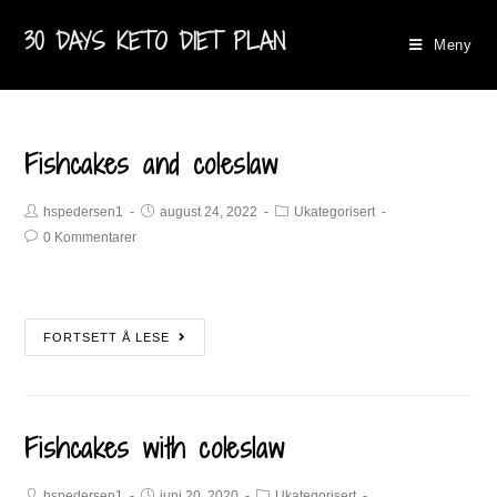
30 DAYS KETO DIET PLAN
Meny
Fishcakes and coleslaw
hspedersen1
august 24, 2022
Ukategorisert
0 Kommentarer
FORTSETT Å LESE
Fishcakes with coleslaw
hspedersen1
juni 20, 2020
Ukategorisert