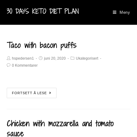
30 DAYS KETO DIET PLAN
Meny
Taco with bacon puffs
hspedersen1
juni 20, 2020
Ukategorisert
0 Kommentarer
FORTSETT Å LESE
Chicken with mozzarella and tomato
sauce