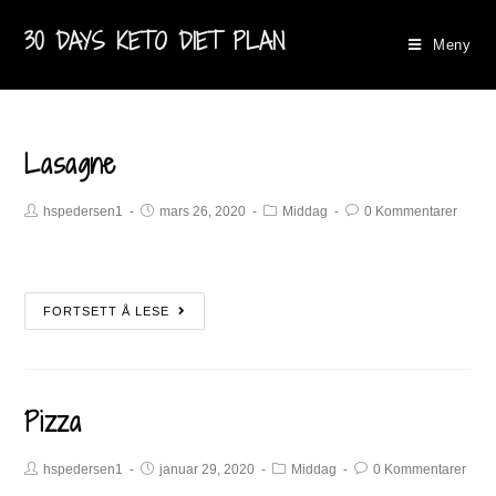
30 DAYS KETO DIET PLAN
Meny
Lasagne
hspedersen1
mars 26, 2020
Middag
0 Kommentarer
FORTSETT Å LESE
Pizza
hspedersen1
januar 29, 2020
Middag
0 Kommentarer