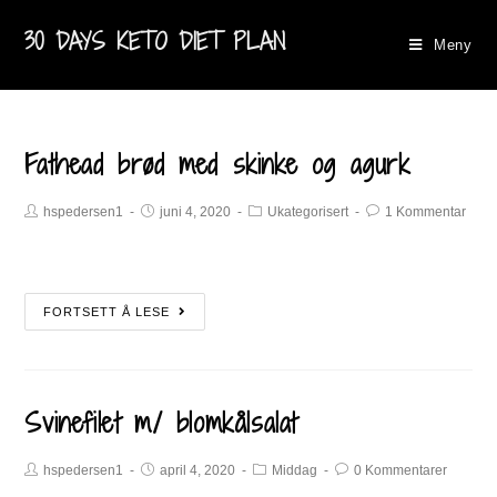
30 DAYS KETO DIET PLAN
Meny
Fathead brød med skinke og agurk
hspedersen1
juni 4, 2020
Ukategorisert
1 Kommentar
FORTSETT Å LESE
Svinefilet m/ blomkålsalat
hspedersen1
april 4, 2020
Middag
0 Kommentarer