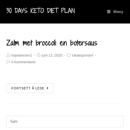
30 DAYS KETO DIET PLAN
Meny
Zalm met broccoli en botersaus
hspedersen1
juni 13, 2020
Ukategorisert
0 Kommentarer
FORTSETT Å LESE