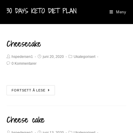
30 DAYS KETO DIET PLAN
Meny
Cheesecake
hspedersen1
juni 20, 2020
Ukategorisert
0 Kommentarer
FORTSETT Å LESE
Cheese cake
hspedersen1
juni 13, 2020
Ukategorisert