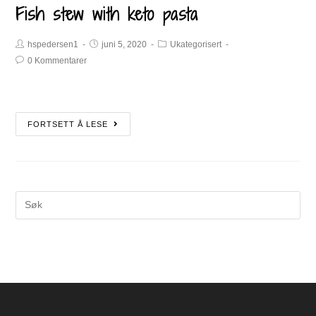
Fish stew with keto pasta
hspedersen1
juni 5, 2020
Ukategorisert
0 Kommentarer
FORTSETT Å LESE