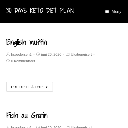
30 DAYS KETO DIET PLAN
Meny
English muffin
hspedersen1
juni 20, 2020
Ukategorisert
0 Kommentarer
FORTSETT Å LESE
Fish au Gratin
hspedersen1
juni 20, 2020
Ukategorisert