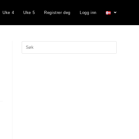
Uke 4
Uke 5
Registrer deg
Logg inn