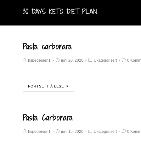
30 DAYS KETO DIET PLAN
Pasta carbonara
hspedersen1
juni 20, 2020
Ukategorisert
0 Komm
FORTSETT Å LESE
Pasta Carbonara
hspedersen1
juni 15, 2020
Ukategorisert
0 Komm