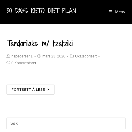
30 DAYS KETO DIET PLAN
Meny
Tandorilaks m/ tzatziki
hspedersen1
mars 23, 2020
Ukategorisert
0 Kommentarer
FORTSETT Å LESE