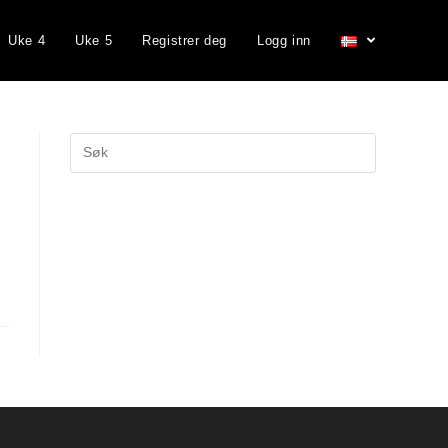
Uke 4
Uke 5
Registrer deg
Logg inn