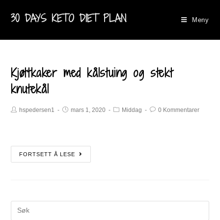
30 DAYS KETO DIET PLAN
Meny
Kjøttkaker med kålstuing og stekt
knutekål
hspedersen1
mars 1, 2020
Middag
0 Kommentarer
FORTSETT Å LESE