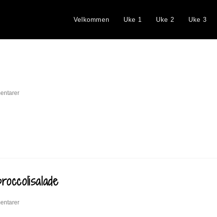
Velkommen
Uke 1
Uke 2
Uke 3
entarer
occolisalade
entarer