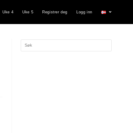
Uke 4
Uke 5
Registrer deg
Logg inn