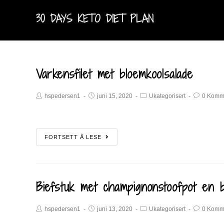
30 DAYS KETO DIET PLAN
Varkensfilet met bloemkoolsalade
hspedersen1
juni 15, 2020
Ukategorisert
0 Komm
FORTSETT Å LESE
Biefstuk met champignonstoofpot en br
hspedersen1
juni 13, 2020
Ukategorisert
0 Komm