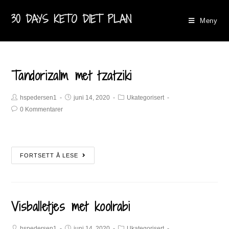
30 DAYS KETO DIET PLAN
Meny
Tandorizalm met tzatziki
hspedersen1
juni 14, 2020
Ukategorisert
0 Kommentarer
FORTSETT Å LESE
Visballetjes met koolrabi​
hspedersen1
juni 14, 2020
Ukategorisert