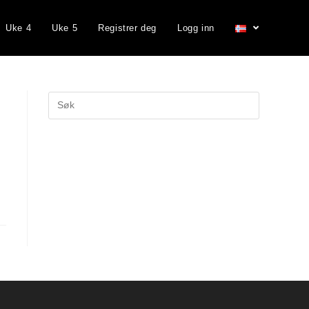
Uke 4
Uke 5
Registrer deg
Logg inn