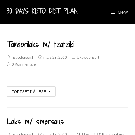
30 DAYS KETO DIET PLAN
Meny
Tandorilaks m/ tzatziki
hspedersen1
mars 23, 2020
Ukategorisert
0 Kommentarer
FORTSETT Å LESE
Laks m/ smørsaus
hspedersen1
mars 17, 2020
Middag
0 Kommentarer