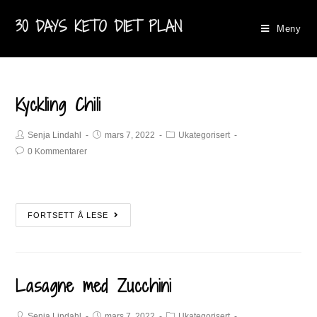
30 DAYS KETO DIET PLAN
Meny
Kyckling Chili
Senja Lindahl
mars 7, 2022
Ukategorisert
0 Kommentarer
FORTSETT Å LESE
Lasagne med Zucchini
Senja Lindahl
mars 7, 2022
Ukategorisert