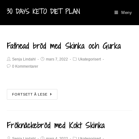
30 DAYS KETO DIET PLAN
Meny
Fathead bröd med Skinka och Gurka
Senja Lindahl
mars 7, 2022
Ukategorisert
0 Kommentarer
FORTSETT Å LESE
Fröknäckebröd med Kokt Skinka
Senja Lindahl
mars 4, 2022
Ukategorisert