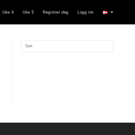
Uke 4
Uke 5
Registrer deg
Logg inn