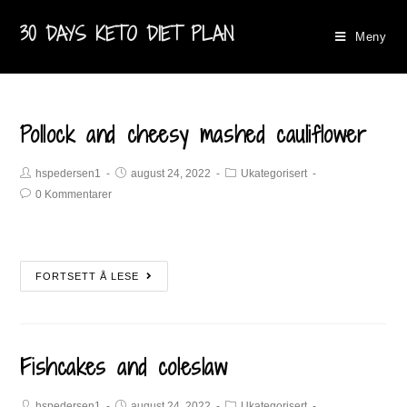
30 DAYS KETO DIET PLAN
Meny
Pollock and cheesy mashed cauliflower
hspedersen1
august 24, 2022
Ukategorisert
0 Kommentarer
FORTSETT Å LESE
Fishcakes and coleslaw
hspedersen1
august 24, 2022
Ukategorisert