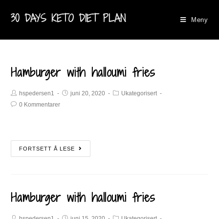
30 DAYS KETO DIET PLAN
Meny
Hamburger with halloumi fries
hspedersen1
juni 20, 2020
Ukategorisert
0 Kommentarer
FORTSETT Å LESE
Hamburger with halloumi fries
hspedersen1
juni 15, 2020
Ukategorisert