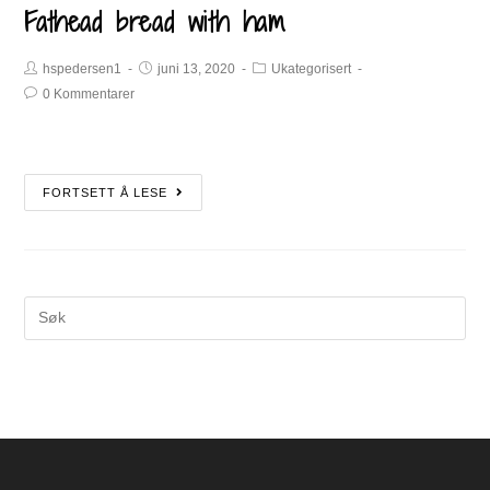
Fathead bread with ham
hspedersen1
juni 13, 2020
Ukategorisert
0 Kommentarer
FORTSETT Å LESE