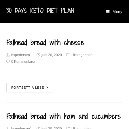
30 DAYS KETO DIET PLAN
Meny
Fathead bread with cheese
hspedersen1
juni 20, 2020
Ukategorisert
0 Kommentarer
FORTSETT Å LESE
Fathead bread with ham and cucumbers
hspedersen1
juni 20, 2020
Ukategorisert