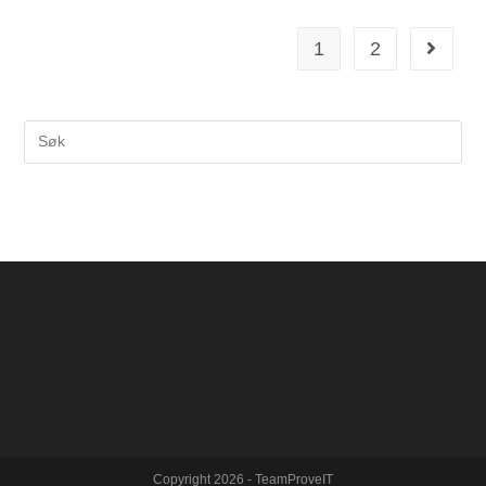
1
2
Copyright 2026 - TeamProveIT