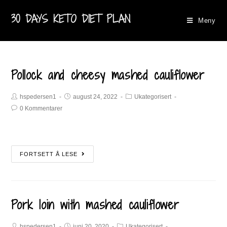
30 DAYS KETO DIET PLAN
Meny
Pollock and cheesy mashed cauliflower
hspedersen1
august 24, 2022
Ukategorisert
0 Kommentarer
FORTSETT Å LESE
Pork loin with mashed cauliflower
hspedersen1
juni 20, 2020
Ukategorisert