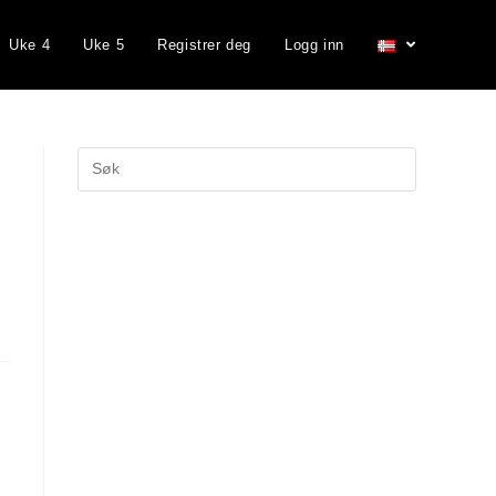
Uke 4
Uke 5
Registrer deg
Logg inn