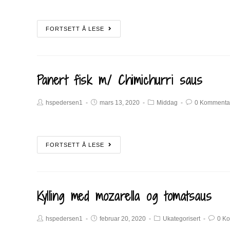
FORTSETT Å LESE
Panert fisk m/ Chimichurri saus
hspedersen1
mars 13, 2020
Middag
0 Kommenta
FORTSETT Å LESE
Kylling med mozarella og tomatsaus
hspedersen1
februar 20, 2020
Ukategorisert
0 K