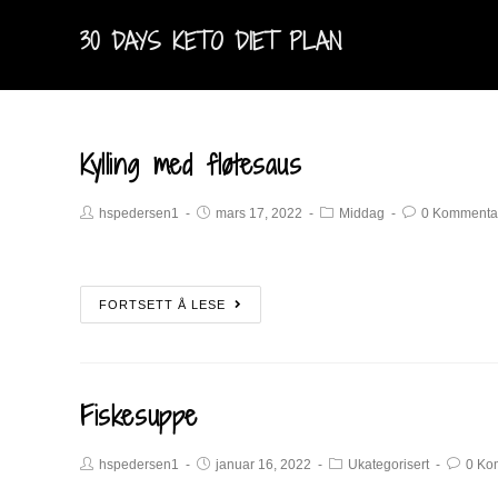
30 DAYS KETO DIET PLAN
Kylling med fløtesaus
hspedersen1
mars 17, 2022
Middag
0 Kommenta
FORTSETT Å LESE
Fiskesuppe
hspedersen1
januar 16, 2022
Ukategorisert
0 Ko