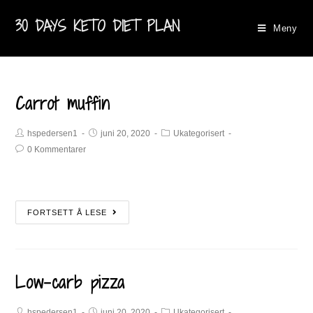
30 DAYS KETO DIET PLAN
Meny
Carrot muffin
hspedersen1
juni 20, 2020
Ukategorisert
0 Kommentarer
FORTSETT Å LESE
Low-carb pizza
hspedersen1
juni 20, 2020
Ukategorisert