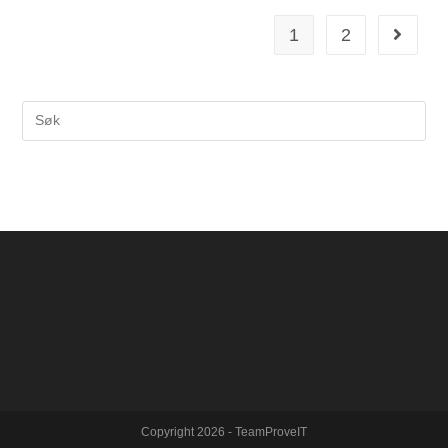
1
2
Copyright 2026 - TeamProveIT