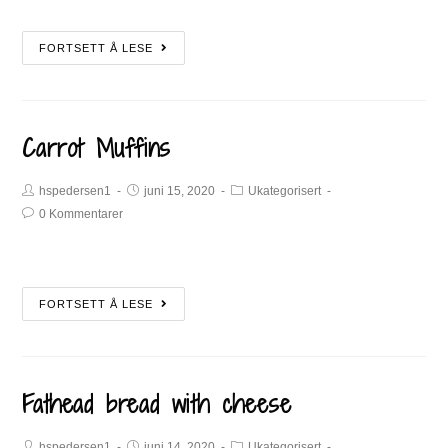
FORTSETT Å LESE
Carrot Muffins
hspedersen1
juni 15, 2020
Ukategorisert
0 Kommentarer
FORTSETT Å LESE
Fathead bread with cheese
hspedersen1
juni 14, 2020
Ukategorisert