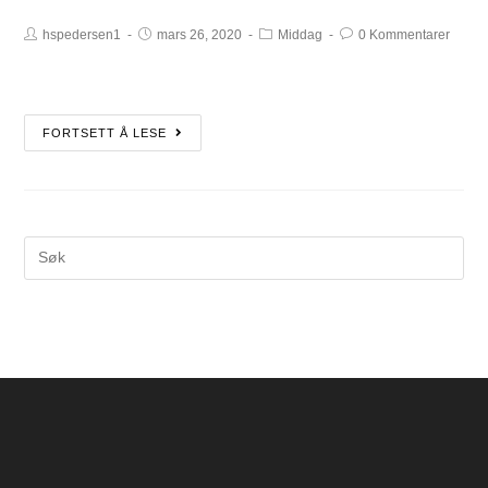
hspedersen1
mars 26, 2020
Middag
0 Kommentarer
FORTSETT Å LESE