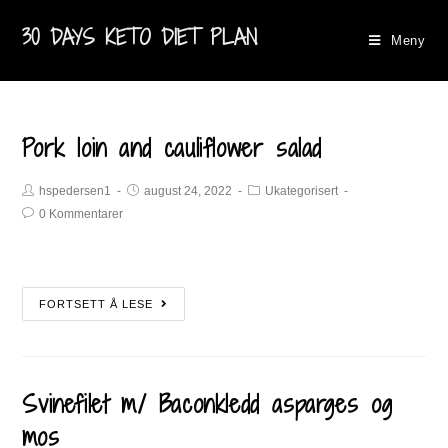
30 DAYS KETO DIET PLAN
Meny
Pork loin and cauliflower salad
hspedersen1
august 24, 2022
Ukategorisert
0 Kommentarer
FORTSETT Å LESE
Svinefilet m/ Baconkledd asparges og
mos