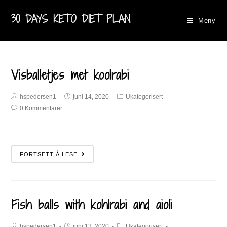
30 DAYS KETO DIET PLAN
Meny
Visballetjes met koolrabi​
hspedersen1
juni 14, 2020
Ukategorisert
0 Kommentarer
FORTSETT Å LESE
Fish balls with kohlrabi and aioli
hspedersen1
juni 13, 2020
Ukategorisert