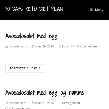
30 DAYS KETO DIET PLAN
Meny
Avocadosalat med egg
hspedersen1
mars 29, 2020
Lunsj
0 Kommentarer
FORTSETT Å LESE
Avocadosalat med egg og rømme
hspedersen1
mars 21, 2020
Ukategorisert
0 Kommentarer