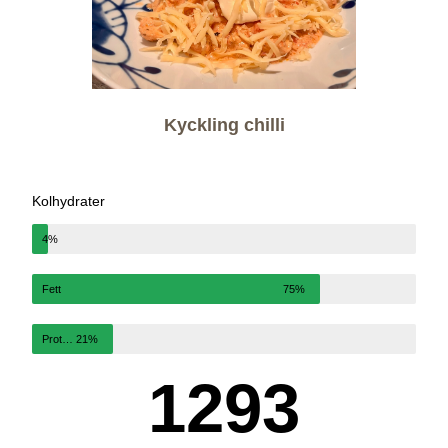
Kyckling chilli
Kolhydrater
4%
Fett
75%
Protein
21%
1293