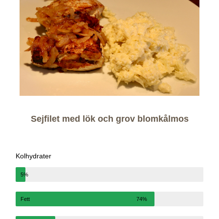
Sejfilet med lök och grov blomkålmos
Kolhydrater
5%
Fett
74%