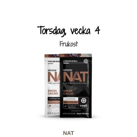
Torsdag, vecka 4
Frukost
NAT