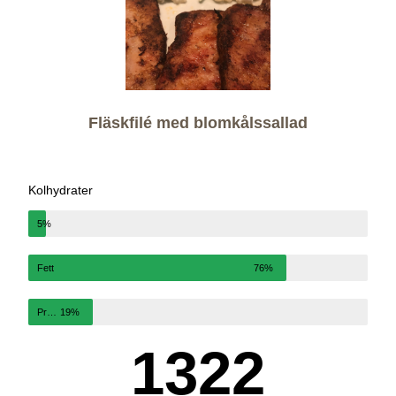
Fläskfilé med blomkålssallad
Kolhydrater
5%
Fett
76%
Protein
19%
1322